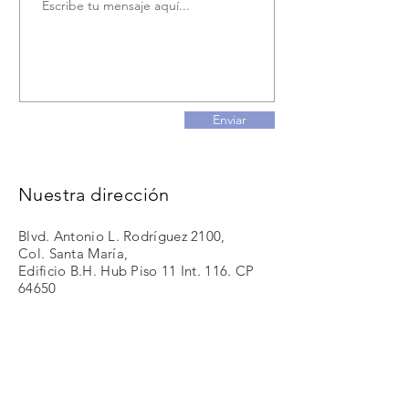
Enviar
Nuestra dirección
Blvd. Antonio L. Rodríguez 2100,
Col. Santa María,
Edificio B.H. Hub Piso 11 Int. 116. CP
64650
Email:
contacto@olivasfranco.com
Llámanos
Tel:
(81) 20922291
,
(81) 20922292